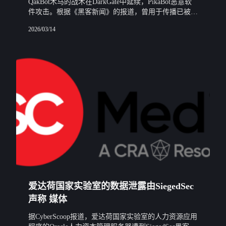
QakBot木马的战术在DarkGate中延续，PikaBot恶意软
件攻击。根据《黑客新闻》的报道，曾用于传播已被拆
解的QakBot木马（也被称为QBot和Pinkslipbot）的攻击
2026/03/14
技术，现在被应
爱达荷国家实验室的数据泄露由SiegedSec
声称 媒体
据CyberScoop报道，爱达荷国家实验室的人力资源应用