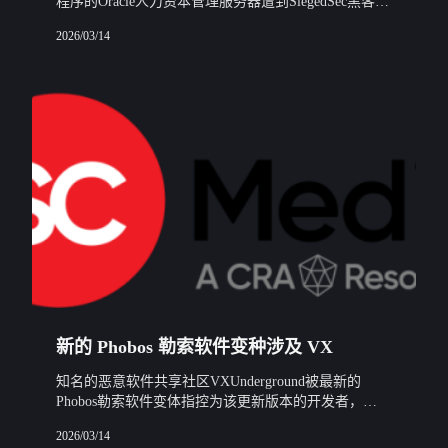
程序的Oracle人力资本管理服务器遭到SiegedSec黑客组
织的攻击，该组织声称已经访问了数十万条用户、员工
2026/03/14
和公民数据。
新的 Phobos 勒索软件变种涉及 VX
知名的恶意软件共享社区VXUnderground被最新的
Phobos勒索软件变体指控为该更新版本的开发者，
BleepingComputer报道。
2026/03/14